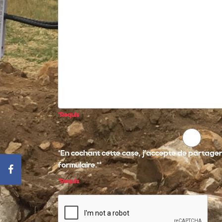
*Requis
*En cochant cette case, j'accepte de partager
formulaire.**
*Requis