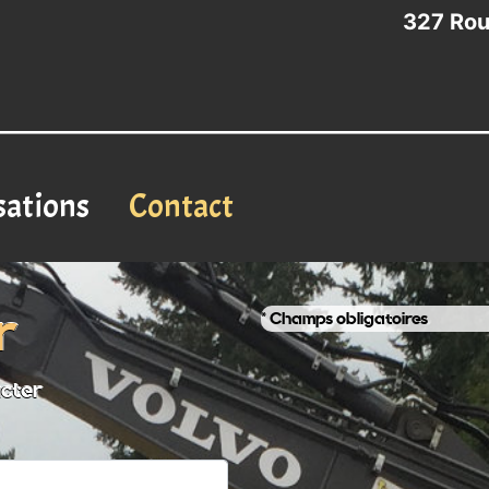
327 Rou
sations
Contact
r
* Champs obligatoires
acter