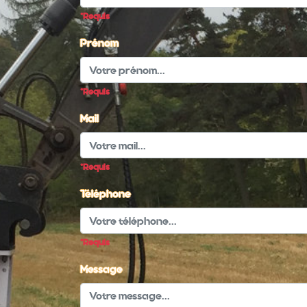
*Requis
Prénom
*Requis
Mail
*Requis
Téléphone
*Requis
Message